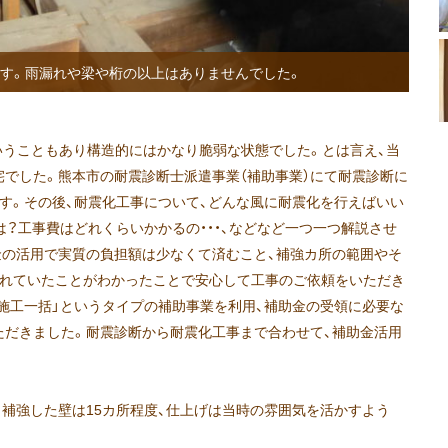
す。雨漏れや梁や桁の以上はありませんでした。
ということもあり構造的にはかなり脆弱な状態でした。とは言え、当
でした。熊本市の耐震診断士派遣事業（補助事業）にて耐震診断に
す。その後、耐震化工事について、どんな風に耐震化を行えばいい
は？工事費はどれくらいかかるの・・・、などなど一つ一つ解説させ
金の活用で実質の負担額は少なくて済むこと、補強カ所の範囲やそ
われていたことがわかったことで安心して工事のご依頼をいただき
施工一括」というタイプの補助事業を利用、補助金の受領に必要な
ただきました。耐震診断から耐震化工事まで合わせて、補助金活用
補強した壁は15カ所程度、仕上げは当時の雰囲気を活かすよう