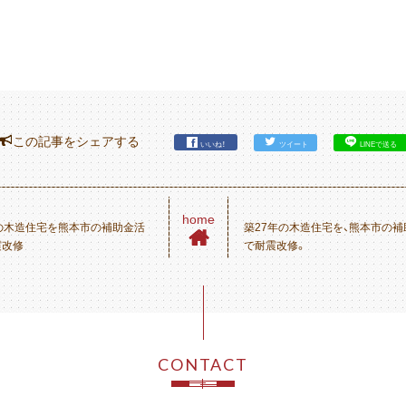
この記事をシェアする
ツイート
LINEで送る
いいね！
home
の木造住宅を熊本市の補助金活
築27年の木造住宅を、熊本市の
震改修
で耐震改修。
CONTACT