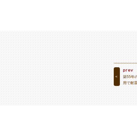
prev
築55年
<
用で耐