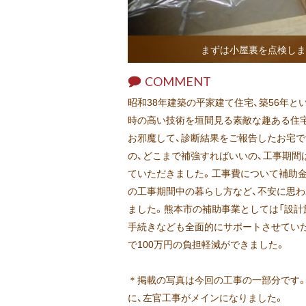
まずは小屋裏を点検しま
COMMENT
昭和38年建築の平家建て住宅、築56年
時の高い技術を垣間見る素敵な趣ある住宅
お邪魔して、診断結果をご報告したお宅で
の、どこまで補強すればいいの、工事期間
ていただきました。工事費について補助
の工事期間中の暮らし方など、不安に思
ました。熊本市の補助事業としては「設計
手続きなども全面的にサポートさせてい
で100万円の負担軽減ができました。
＊掲載の写真は今回の工事の一部分です。
に、左官工事がメインになりました。