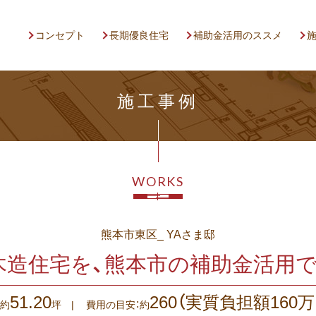
コンセプト
長期優良住宅
補助金活用のススメ
施工事例
WORKS
熊本市東区
_
YA
さま邸
木造住宅を、熊本市の補助金活用
51.20
260（実質負担額160万
：約
坪
|
費用の目安：約