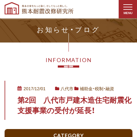
MENU
お知らせ・ブログ
コンセプト
長期優良住宅
補助金活用のススメ
施工事例
INFORMATION
ご相談の流れ
会社案内
0968-23-2864
2017/12/01
八代市
補助金・税制・融資
tel
:
第2回 八代市戸建木造住宅耐震化
〒861-1213
熊本県菊池市泗水町南田島1049-2
支援事業の受付が延長！
FAX 0968-23-2865
お問い合わせ
CATEGORY